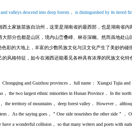
 valleys descend into deep forests， is distinguished by its tiered f
湘西土家族苗族自治州，这里是湖南省的最西部，也是湖南省内
西大部分也都是山区，境内山峦叠嶂、林谷深幽。然而虽地处山
神秘色彩的大地上，丰富的少数民族文化与汉文化产生了美妙的碰
己的风格特征，如今在湘西还能看见各种具有浓厚的民族文化特
， Chongqing and Guizhou provinces， full name： Xiangxi Tujia and 
ao， the two largest ethnic minorities in Hunan Province． In the nor
a， the territory of mountains， deep forest valley． However， although 
 system． As the saying goes，＂One side nourishes the other side＂． O
 have a wonderful collision， so that many writers and poets with nation