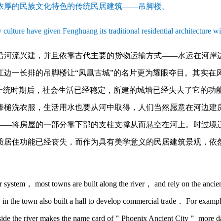
浓厚的民族文化特色的传统民居建筑——吊脚楼。
 culture have given Fenghuang its traditional residential architectur
沿河流兴建，并且依靠古代主要的货物运输方式——水运在河岸
江边一长排的吊脚楼让“凤凰古城”的名片更为耀眼夺目。其实在
大一统时期后，社会生活已经稳定，所建的城墙已经失去了它的功
棒槌洗衣服，生活用水也要从河中取得，人们当然愿意在河边建
——将房屋的一部分靠下部的支柱支撑从而悬空在河上。时过境
质居住功能已经丧失，而作为具有美学意义的民居建筑景观，依
 system， most towns are built along the river， and rely on the ancie
in the town also built a hall to develop commercial trade． For exampl
beside the river makes the name card of＂Phoenix Ancient City＂ more d