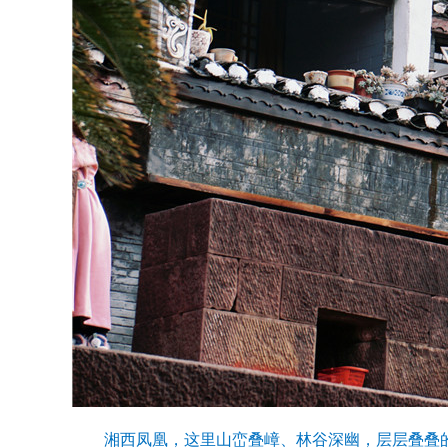
湘西凤凰，这里山峦叠嶂、林谷深幽，层层叠叠