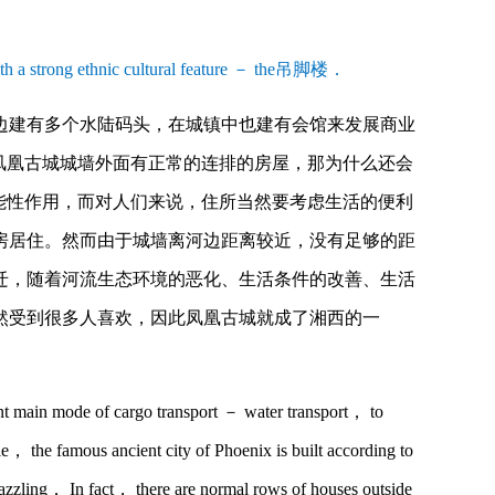
e with a strong ethnic cultural feature － the吊脚楼．
边建有多个水陆码头，在城镇中也建有会馆来发展商业
凤凰古城城墙外面有正常的连排的房屋，那为什么还会
能性作用，而对人们来说，住所当然要考虑生活的便利
房居住。然而由于城墙离河边距离较近，没有足够的距
迁，随着河流生态环境的恶化、生活条件的改善、生活
然受到很多人喜欢，因此凤凰古城就成了湘西的一
nt main mode of cargo transport － water transport， to
e， the famous ancient city of Phoenix is built according to
azzling． In fact， there are normal rows of houses outside