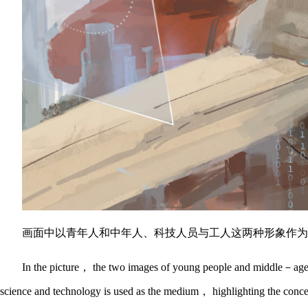
画面中以青年人和中年人、科技人员与工人这两种形象作为
In the picture， the two images of young people and middle－aged 
science and technology is used as the medium， highlighting the conce