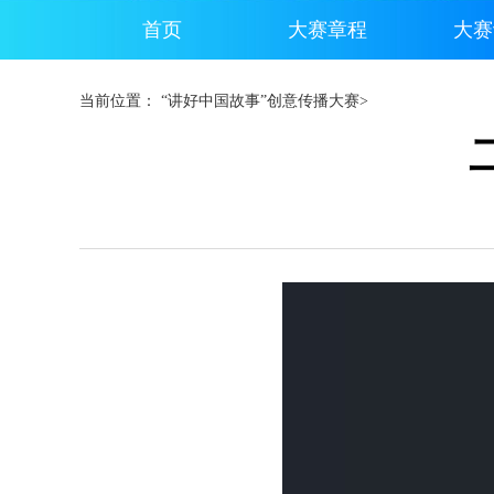
当前位置：
“讲好中国故事”创意传播大赛
>
This
is
a
modal
window.